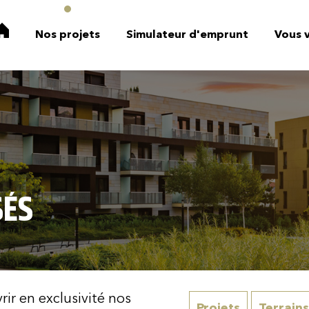
Nos projets
Simulateur d'emprunt
Vous 
ets
Projets
en cours
Pr
SÉS
ir en exclusivité nos
Projets
Terrains