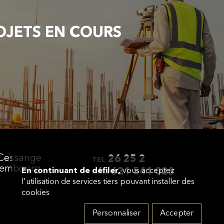
OJETS EN COURS
 Cessange
26 25 2
TEL
xembourg
En continuant de défiler,
621 541 028
vous acceptez
GSM
l'utilisation de services tiers pouvant installer des
cookies
Personnaliser
Accepter