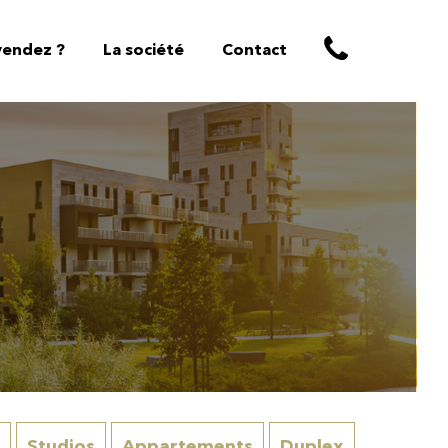
vendez ?
La société
Contact
ojets
réalisés
Studios
Appartements
Duplex