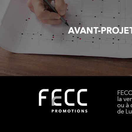
AVANT-PROJE
FECC
la ve
ou à 
de L