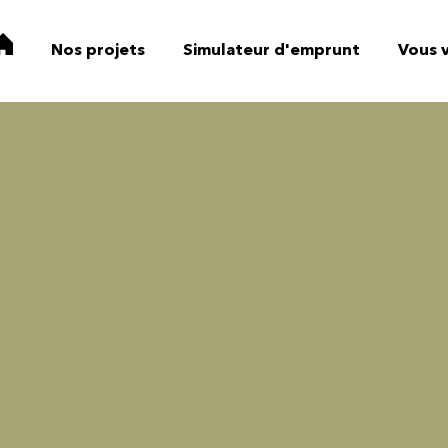
Nos projets
Simulateur d'emprunt
Vous 
ets
Projets
en cours
Pr