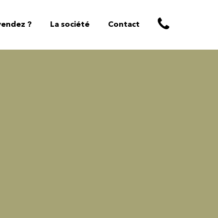
vendez ?
La société
Contact
ojets
réalisés